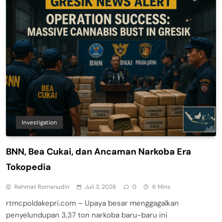
Investigation
BNN, Bea Cukai, dan Ancaman Narkoba Era
Tokopedia
Rahmat Romanudin
Juli 3, 2026
0
6 Mins
rtmcpoldakepri.com – Upaya besar menggagalkan
penyelundupan 3,37 ton narkoba baru-baru ini