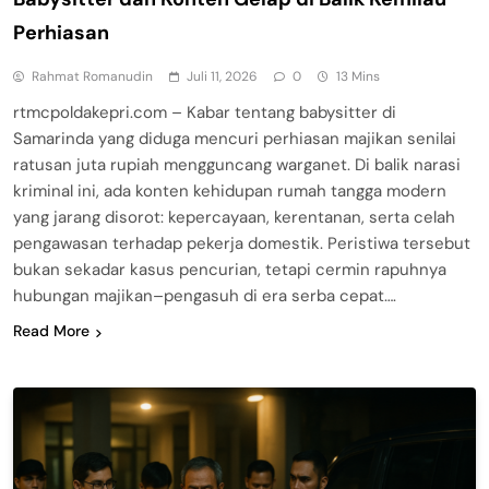
Perhiasan
Rahmat Romanudin
Juli 11, 2026
0
13 Mins
rtmcpoldakepri.com – Kabar tentang babysitter di
Samarinda yang diduga mencuri perhiasan majikan senilai
ratusan juta rupiah mengguncang warganet. Di balik narasi
kriminal ini, ada konten kehidupan rumah tangga modern
yang jarang disorot: kepercayaan, kerentanan, serta celah
pengawasan terhadap pekerja domestik. Peristiwa tersebut
bukan sekadar kasus pencurian, tetapi cermin rapuhnya
hubungan majikan–pengasuh di era serba cepat….
Read More