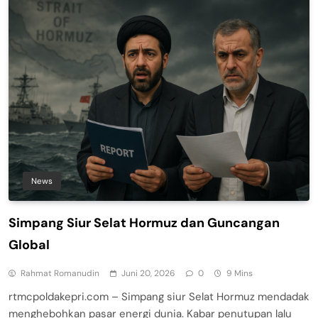
News
Simpang Siur Selat Hormuz dan Guncangan
Global
Rahmat Romanudin
Juni 20, 2026
0
9 Mins
rtmcpoldakepri.com – Simpang siur Selat Hormuz mendadak
menghebohkan pasar energi dunia. Kabar penutupan lalu