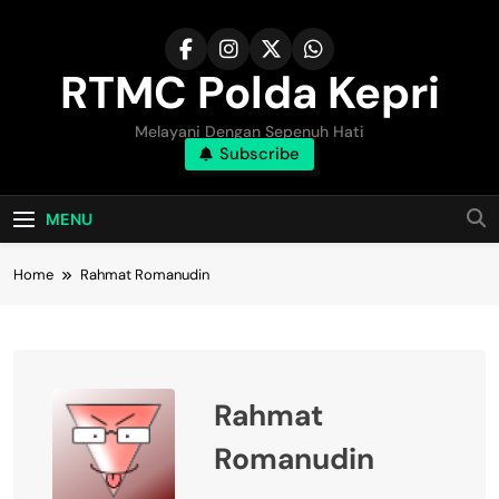
Skip
to
content
RTMC Polda Kepri
Melayani Dengan Sepenuh Hati
Subscribe
MENU
Home
Rahmat Romanudin
Rahmat
Romanudin