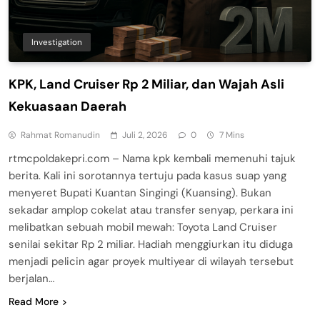
Investigation
KPK, Land Cruiser Rp 2 Miliar, dan Wajah Asli
Kekuasaan Daerah
Rahmat Romanudin
Juli 2, 2026
0
7 Mins
rtmcpoldakepri.com – Nama kpk kembali memenuhi tajuk
berita. Kali ini sorotannya tertuju pada kasus suap yang
menyeret Bupati Kuantan Singingi (Kuansing). Bukan
sekadar amplop cokelat atau transfer senyap, perkara ini
melibatkan sebuah mobil mewah: Toyota Land Cruiser
senilai sekitar Rp 2 miliar. Hadiah menggiurkan itu diduga
menjadi pelicin agar proyek multiyear di wilayah tersebut
berjalan…
Read More