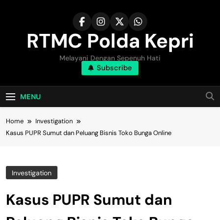
Skip
to
content
RTMC Polda Kepri
Melayani Dengan Sepenuh Hati
Subscribe
MENU
Home
Investigation
Kasus PUPR Sumut dan Peluang Bisnis Toko Bunga Online
Investigation
Kasus PUPR Sumut dan