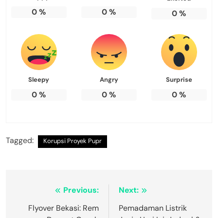
0
%
0
%
0
%
Sleepy
Angry
Surprise
0
%
0
%
0
%
Tagged:
Korupsi Proyek Pupr
Navigasi
Previous:
Next:
pos
Flyover Bekasi: Rem
Pemadaman Listrik