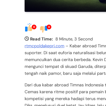
0
0
Read Time:
8 Minute, 3 Second
rtmcpoldakepri.com
– Kabar abroad Timn
suporter. Di saat euforia naturalisasi bel
memunculkan dua cerita berbeda. Kevin D
mengunci tempat di skuad Garuda, diterp
tengah naik pamor, baru saja melalui part
Dari dua kabar abroad Timnas Indonesia 
Cemas karena ritme positif para pemain 
kompetisi yang mereka hadapi terus menanj
Diks, menelusuri duel ketat Jay Idzes, l