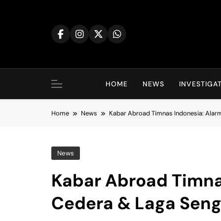
Skip
to
content
HOME
NEWS
INVESTIGA
Home
News
Kabar Abroad Timnas Indonesia: Alar
News
Kabar Abroad Timna
Cedera & Laga Seng