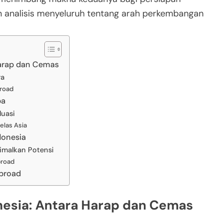
n analisis menyeluruh tentang arah perkembangan
Harap dan Cemas
ya
broad
pa
luasi
elas Asia
donesia
imalkan Potensi
broad
Abroad
nesia: Antara Harap dan Cemas