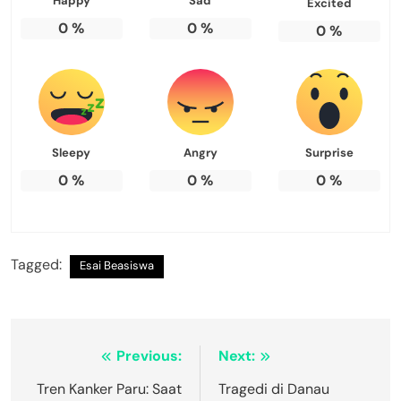
Happy
Sad
Excited
0
%
0
%
0
%
Sleepy
Angry
Surprise
0
%
0
%
0
%
Tagged:
Esai Beasiswa
Navigasi
Previous:
Next:
pos
Tren Kanker Paru: Saat
Tragedi di Danau