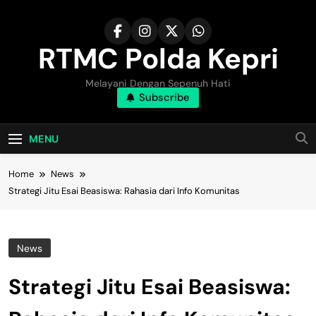
Skip
to
content
RTMC Polda Kepri
Melayani Dengan Sepenuh Hati
Subscribe
MENU
Home
News
Strategi Jitu Esai Beasiswa: Rahasia dari Info Komunitas
News
Strategi Jitu Esai Beasiswa: