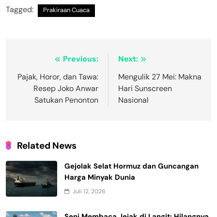
Tagged:
Prakiraan Cuaca
Navigasi
Previous:
Next:
pos
Pajak, Horor, dan Tawa:
Mengulik 27 Mei: Makna
Resep Joko Anwar
Hari Sunscreen
Satukan Penonton
Nasional
Related News
Gejolak Selat Hormuz dan Guncangan
Harga Minyak Dunia
Juli 12, 2026
Seni Membaca Jejak di Langit: Hilangnya