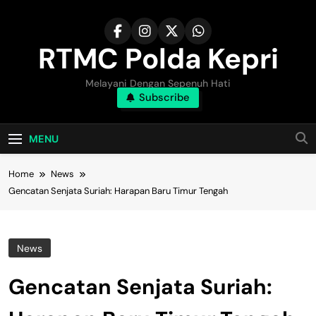
Skip
to
content
RTMC Polda Kepri
Melayani Dengan Sepenuh Hati
Subscribe
MENU
Home
News
Gencatan Senjata Suriah: Harapan Baru Timur Tengah
News
Gencatan Senjata Suriah: