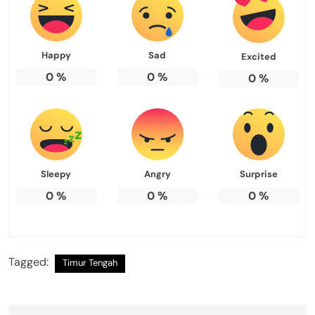
Happy
Sad
Excited
0
%
0
%
0
%
Sleepy
Angry
Surprise
0
%
0
%
0
%
Tagged:
Timur Tengah