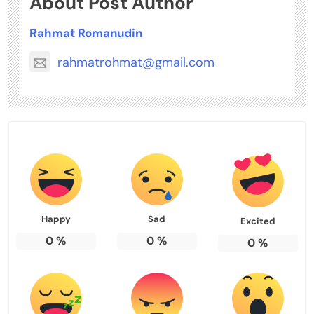
About Post Author
Rahmat Romanudin
rahmatrohmat@gmail.com
Happy
Sad
Excited
0
%
0
%
0
%