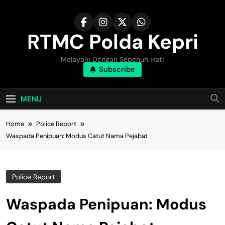
Skip
to
content
RTMC Polda Kepri
Melayani Dengan Sepenuh Hati
Subscribe
MENU
Home
Police Report
Waspada Penipuan: Modus Catut Nama Pejabat
Police Report
Waspada Penipuan: Modus