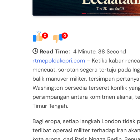
0
0
Read Time:
4 Minute, 38 Second
rtmcpoldakepri.com
– Ketika kabar renca
mencuat, sorotan segera tertuju pada Ing
balik manuver militer, tersimpan pertany
Washington bersedia terseret konflik yang
persimpangan antara komitmen aliansi, te
Timur Tengah.
Bagi eropa, setiap langkah London tidak pe
terlibat operasi militer terhadap Iran ak
kota eropa, dari Paris hingga Berlin. Ben