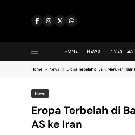
Skip
to
content
HOME
NEWS
INVESTIGA
Home
News
Eropa Terbelah di Balik Manuver Inggri
News
Eropa Terbelah di B
AS ke Iran