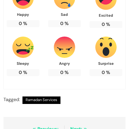
Happy
Sad
Excited
0
%
0
%
0
%
Sleepy
Angry
Surprise
0
%
0
%
0
%
Tagged:
Ramadan Services
Previous:
Next: