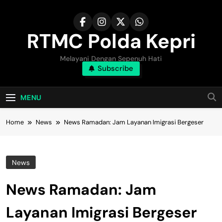
Skip
to
content
RTMC Polda Kepri
Melayani Dengan Sepenuh Hati
Subscribe
MENU
Home
News
News Ramadan: Jam Layanan Imigrasi Bergeser
News
News Ramadan: Jam
Layanan Imigrasi Bergeser