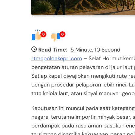
0
0
Read Time:
5 Minute, 10 Second
rtmcpoldakepri.com
– Selat Hormuz kemb
pengetatan aturan pelayaran di jalur laut 
Setiap kapal diwajibkan mengikuti rute re
dengan prosedur pelaporan lebih rinci. 
tata kelola laut, atau sinyal manuver geop
Keputusan ini muncul pada saat ketegang
negara, terutama importir minyak besar, 
berdampak pada rasa aman pasokan energi
tersimpan dinamika kekuasaan, pesan poli