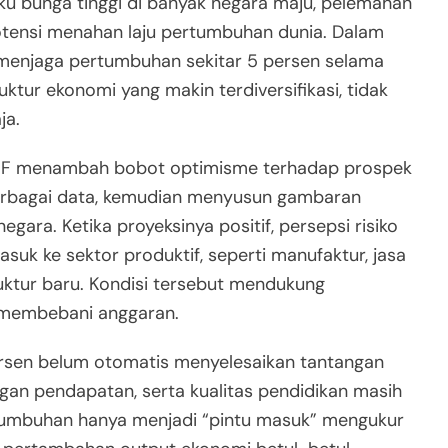
ku bunga tinggi di banyak negara maju, pelemahan
potensi menahan laju pertumbuhan dunia. Dalam
menjaga pertumbuhan sekitar 5 persen selama
ktur ekonomi yang makin terdiversifikasi, tidak
ja.
i IMF menambah bobot optimisme terhadap prospek
erbagai data, kemudian menyusun gambaran
ara. Ketika proyeksinya positif, persepsi risiko
suk ke sektor produktif, seperti manufaktur, jasa
ruktur baru. Kondisi tersebut mendukung
 membebani anggaran.
ersen belum otomatis menyelesaikan tantangan
an pendapatan, serta kualitas pendidikan masih
tumbuhan hanya menjadi “pintu masuk” mengukur