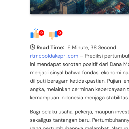
0
0
Read Time:
6 Minute, 38 Second
rtmcpoldakepri.com
– Prediksi pertumbuh
ini mendapat sorotan positif dari Dana Mo
menjadi sinyal bahwa fondasi ekonomi nasi
diliputi beragam ketidakpastian. Pujian 
angka, melainkan cerminan kepercayaan te
kemampuan Indonesia menjaga stabilitas.
Bagi pelaku usaha, pekerja, maupun inve
sekaligus tantangan baru. Pertumbuhanny
yang pertumbuhannya melambat. Namun