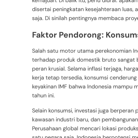
kemajuan. Di balik itu, perlu diurai: apa
disertai peningkatan kesejahteraan luas, 
saja. Di sinilah pentingnya membaca proye
Faktor Pendorong: Konsumsi
Salah satu motor utama perekonomian In
terhadap produk domestik bruto sangat b
peran krusial. Selama inflasi terjaga, harg
kerja tetap tersedia, konsumsi cenderung
keyakinan IMF bahwa Indonesia mampu me
tahun ini.
Selain konsumsi, investasi juga berperan
kawasan industri baru, dan pembangunan i
Perusahaan global mencari lokasi produksi
satu negara saja. Indonesia berpotensi 