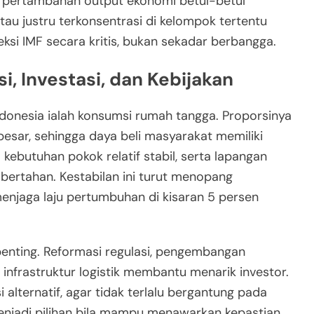
kah pertambahan output ekonomi betul-betul
atau justru terkonsentrasi di kelompok tertentu
ksi IMF secara kritis, bukan sekadar berbangga.
, Investasi, dan Kebijakan
donesia ialah konsumsi rumah tangga. Proporsinya
esar, sehingga daya beli masyarakat memiliki
a kebutuhan pokok relatif stabil, serta lapangan
 bertahan. Kestabilan ini turut menopang
njaga laju pertumbuhan di kisaran 5 persen
 penting. Reformasi regulasi, pengembangan
nfrastruktur logistik membantu menarik investor.
 alternatif, agar tidak terlalu bergantung pada
menjadi pilihan bila mampu menawarkan kepastian