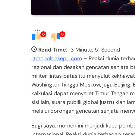
0
0
Read Time:
3 Minute, 51 Second
rtmcpoldakepri.com
– Reaksi dunia terha
regional dan desakan gencatan senjata b
militer lintas batas itu menyulut kekhawati
Washington hingga Moskow, juga Beijing. 
kalkulasi dapat menyeret Timur Tengah mem
sisi lain, suara publik global justru kian
melalui dorongan gencatan senjata menye
Bagi saya, momen ini menjadi kaca pemb
internasional. Reaksi dunia terhadap sera