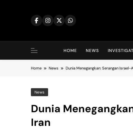
Skip
to
content
HOME
NEWS
INVESTIGA
Home
News
Dunia Menegangkan: Serangan Israel-A
News
Dunia Menegangkan:
Iran