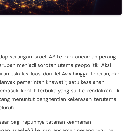
dap serangan Israel-AS ke Iran: ancaman perang
erubah menjadi sorotan utama geopolitik. Aksi
ran eskalasi luas, dari Tel Aviv hingga Teheran, dari
Banyak pemerintah khawatir, satu kesalahan
asuki konflik terbuka yang sulit dikendalikan. Di
 lantang menuntut penghentian kekerasan, terutama
luruh.
esar bagi rapuhnya tatanan keamanan
ngan Israel-AS ke Iran: ancaman perang regional