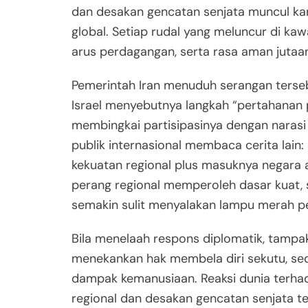
dan desakan gencatan senjata muncul kare
global. Setiap rudal yang meluncur di ka
arus perdagangan, serta rasa aman jutaan 
Pemerintah Iran menuduh serangan terse
Israel menyebutnya langkah “pertahanan pr
membingkai partisipasinya dengan naras
publik internasional membaca cerita lain:
kekuatan regional plus masuknya negara 
perang regional memperoleh dasar kuat, 
semakin sulit menyalakan lampu merah pe
Bila menelaah respons diplomatik, tampak 
menekankan hak membela diri sekutu, s
dampak kemanusiaan. Reaksi dunia terhad
regional dan desakan gencatan senjata t