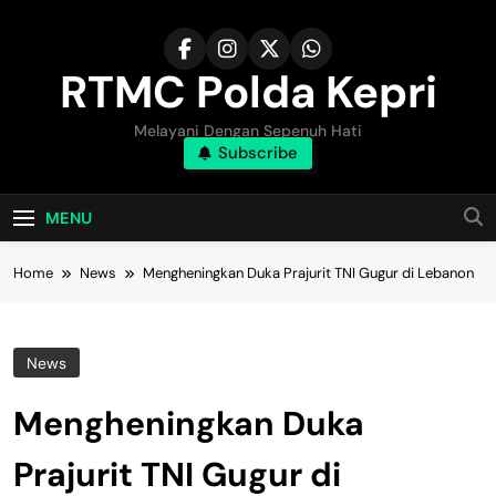
Skip
to
content
RTMC Polda Kepri
Melayani Dengan Sepenuh Hati
Subscribe
MENU
Home
News
Mengheningkan Duka Prajurit TNI Gugur di Lebanon
News
Mengheningkan Duka
Prajurit TNI Gugur di