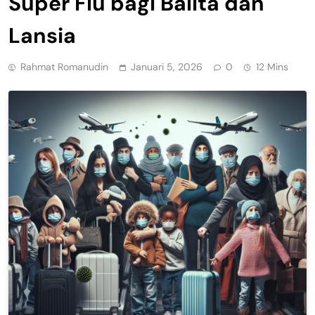
Super Flu bagi Balita dan
Lansia
Rahmat Romanudin
Januari 5, 2026
0
12 Mins