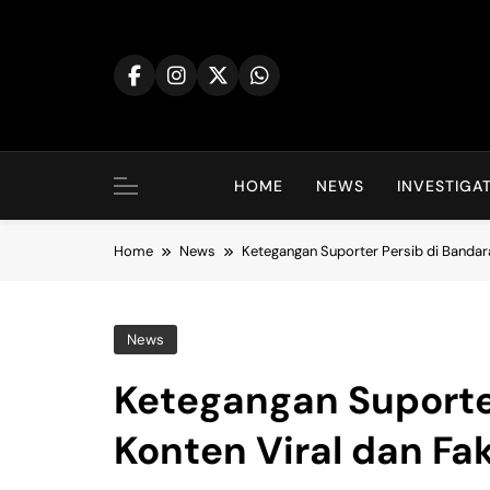
Skip
to
content
HOME
NEWS
INVESTIGA
Home
News
Ketegangan Suporter Persib di Bandara
News
Ketegangan Suporter
Konten Viral dan Fa