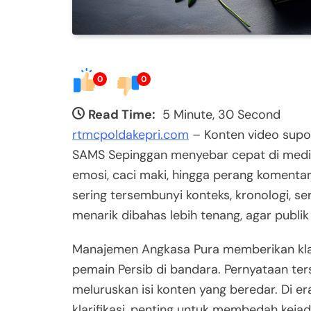
0
0
Read Time:
5 Minute, 30 Second
rtmcpoldakepri.com
– Konten video supo
SAMS Sepinggan menyebar cepat di media
emosi, caci maki, hingga perang komentar 
sering tersembunyi konteks, kronologi, se
menarik dibahas lebih tenang, agar publik
Manajemen Angkasa Pura memberikan klari
pemain Persib di bandara. Pernyataan te
meluruskan isi konten yang beredar. Di er
klarifikasi, penting untuk membedah kejadi