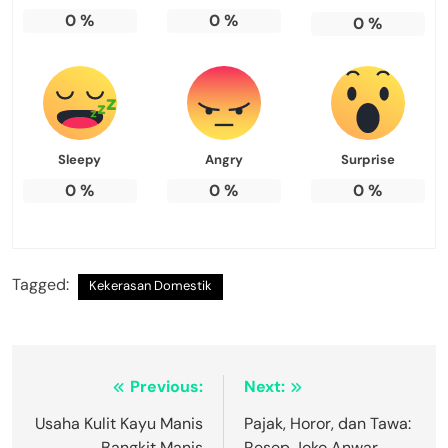
0
%
0
%
0
%
Sleepy
Angry
Surprise
0
%
0
%
0
%
Tagged:
Kekerasan Domestik
Navigasi
Previous:
Next:
pos
Usaha Kulit Kayu Manis
Pajak, Horor, dan Tawa:
Bangkit Manis
Resep Joko Anwar