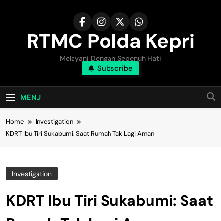
Skip
to
content
RTMC Polda Kepri
Melayani Dengan Sepenuh Hati
Subscribe
MENU
Home
Investigation
KDRT Ibu Tiri Sukabumi: Saat Rumah Tak Lagi Aman
Investigation
KDRT Ibu Tiri Sukabumi: Saat