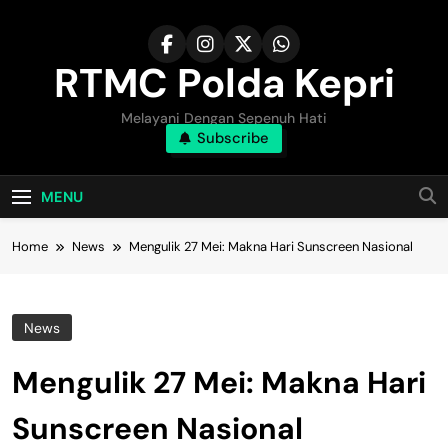
Skip
to
content
RTMC Polda Kepri
Melayani Dengan Sepenuh Hati
Subscribe
MENU
Home
News
Mengulik 27 Mei: Makna Hari Sunscreen Nasional
News
Mengulik 27 Mei: Makna Hari
Sunscreen Nasional