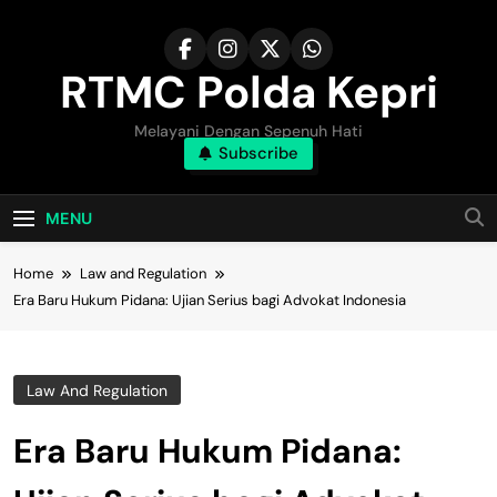
Skip
to
content
RTMC Polda Kepri
Melayani Dengan Sepenuh Hati
Subscribe
MENU
Home
Law and Regulation
Era Baru Hukum Pidana: Ujian Serius bagi Advokat Indonesia
Law And Regulation
Era Baru Hukum Pidana: