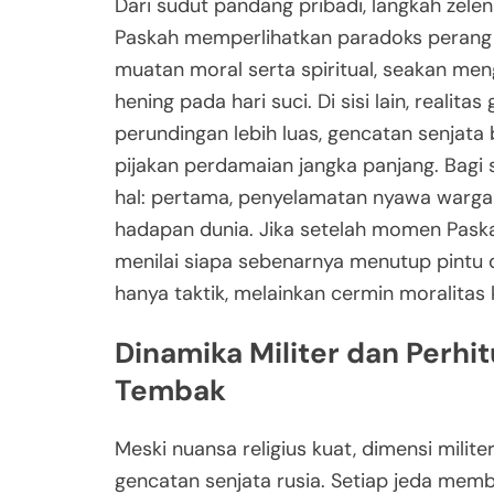
Dari sudut pandang pribadi, langkah zelen
Paskah memperlihatkan paradoks perang m
muatan moral serta spiritual, seakan m
hening pada hari suci. Di sisi lain, realita
perundingan lebih luas, gencatan senjata 
pijakan perdamaian jangka panjang. Bagi s
hal: pertama, penyelamatan nyawa warga u
hadapan dunia. Jika setelah momen Paska
menilai siapa sebenarnya menutup pintu d
hanya taktik, melainkan cermin moralitas k
Dinamika Militer dan Perhit
Tembak
Meski nuansa religius kuat, dimensi milite
gencatan senjata rusia. Setiap jeda memb