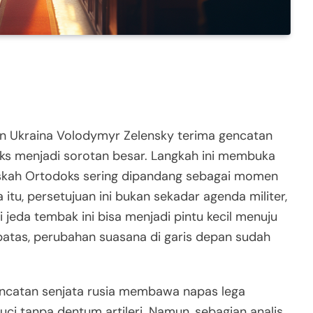
n Ukraina Volodymyr Zelensky terima gencatan
oks menjadi sorotan besar. Langkah ini membuka
 Paskah Ortodoks sering dipandang sebagai momen
tu, persetujuan ini bukan sekadar agenda militer,
 jeda tembak ini bisa menjadi pintu kecil menuju
rbatas, perubahan suasana di garis depan sudah
gencatan senjata rusia membawa napas lega
ci tanpa dentum artileri. Namun, sebagian analis