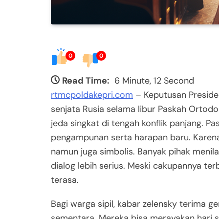
0
0
Read Time:
6 Minute, 12 Second
rtmcpoldakepri.com
– Keputusan Preside
senjata Rusia selama libur Paskah Ortod
jeda singkat di tengah konflik panjang.
pengampunan serta harapan baru. Karena i
namun juga simbolis. Banyak pihak menilai
dialog lebih serius. Meski cakupannya te
terasa.
Bagi warga sipil, kabar zelensky terima 
sementara. Mereka bisa merayakan hari su