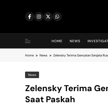
Skip
to
content
HOME
NEWS
INVESTIGA
Home
News
Zelensky Terima Gencatan Senjata Rus
News
Zelensky Terima Ge
Saat Paskah