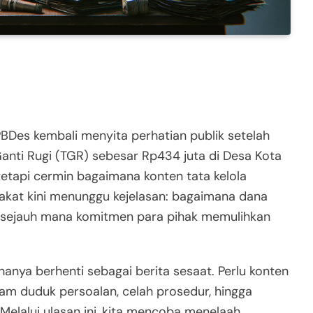
BDes kembali menyita perhatian publik setelah
nti Rugi (TGR) sebesar Rp434 juta di Desa Kota
tetapi cermin bagaimana konten tata kelola
rakat kini menunggu kejelasan: bagaimana dana
lu sejauh mana komitmen para pihak memulihkan
anya berhenti sebagai berita sesaat. Perlu konten
am duduk persoalan, celah prosedur, hingga
elalui ulasan ini, kita mencoba menelaah