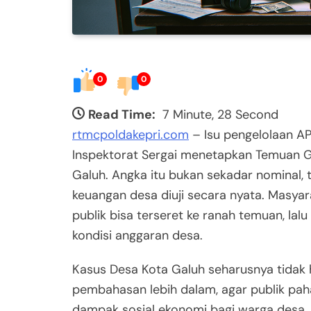
0
0
Read Time:
7 Minute, 28 Second
rtmcpoldakepri.com
– Isu pengelolaan AP
Inspektorat Sergai menetapkan Temuan Ga
Galuh. Angka itu bukan sekadar nominal, 
keuangan desa diuji secara nyata. Masya
publik bisa terseret ke ranah temuan, la
kondisi anggaran desa.
Kasus Desa Kota Galuh seharusnya tidak h
pembahasan lebih dalam, agar publik pah
dampak sosial ekonomi bagi warga desa. M