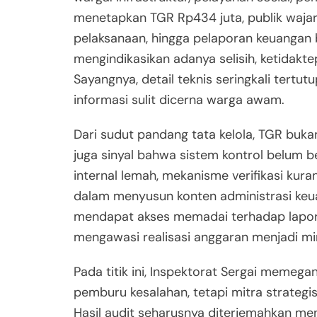
menetapkan TGR Rp434 juta, publik waj
pelaksanaan, hingga pelaporan keuangan b
mengindikasikan adanya selisih, ketidak
Sayangnya, detail teknis seringkali tertu
informasi sulit dicerna warga awam.
Dari sudut pandang tata kelola, TGR buk
juga sinyal bahwa sistem kontrol belum be
internal lemah, mekanisme verifikasi kura
dalam menyusun konten administrasi keuan
mendapat akses memadai terhadap laporan
mengawasi realisasi anggaran menjadi min
Pada titik ini, Inspektorat Sergai meme
pemburu kesalahan, tetapi mitra strateg
Hasil audit seharusnya diterjemahkan m