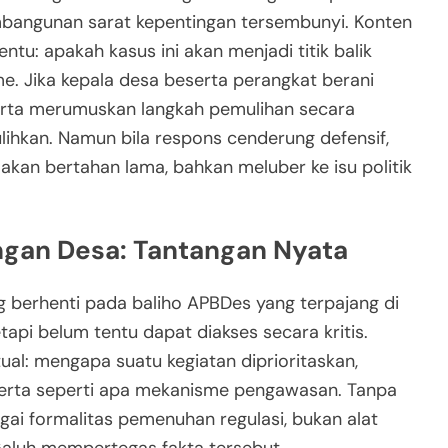
mbangunan sarat kepentingan tersembunyi. Konten
tu: apakah kasus ini akan menjadi titik balik
e. Jika kepala desa beserta perangkat berani
erta merumuskan langkah pemulihan secara
lihkan. Namun bila respons cenderung defensif,
l akan bertahan lama, bahkan meluber ke isu politik
ngan Desa: Tantangan Nyata
g berhenti pada baliho APBDes yang terpajang di
tapi belum tentu dapat diakses secara kritis.
l: mengapa suatu kegiatan diprioritaskan,
serta seperti apa mekanisme pengawasan. Tanpa
agai formalitas pemenuhan regulasi, bukan alat
Galuh mempertegas fakta tersebut.