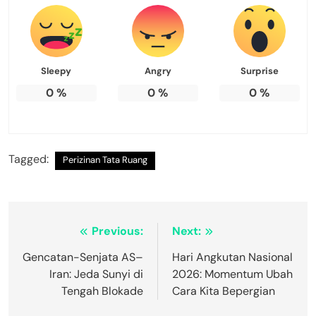
Sleepy
Angry
Surprise
0
%
0
%
0
%
Tagged:
Perizinan Tata Ruang
Navigasi
Previous:
Next:
pos
Gencatan-Senjata AS–
Hari Angkutan Nasional
Iran: Jeda Sunyi di
2026: Momentum Ubah
Tengah Blokade
Cara Kita Bepergian