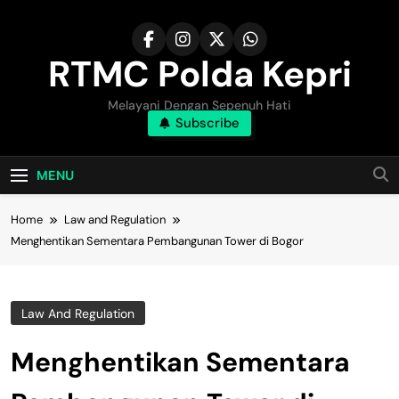
Skip
to
content
RTMC Polda Kepri
Melayani Dengan Sepenuh Hati
Subscribe
MENU
Home
Law and Regulation
Menghentikan Sementara Pembangunan Tower di Bogor
Law And Regulation
Menghentikan Sementara