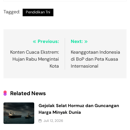
Tagged:
Pendidikan Tni
Navigasi
Previous:
Next:
pos
Konten Cuaca Ekstrem:
Keanggotaan Indonesia
Hujan Rabu Mengintai
di BoP dan Peta Kuasa
Kota
Internasional
Related News
Gejolak Selat Hormuz dan Guncangan
Harga Minyak Dunia
Juli 12, 2026