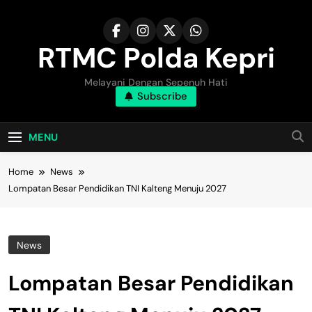
Skip
to
content
RTMC Polda Kepri
Melayani Dengan Sepenuh Hati
Subscribe
MENU
Home
News
Lompatan Besar Pendidikan TNI Kalteng Menuju 2027
News
Lompatan Besar Pendidikan