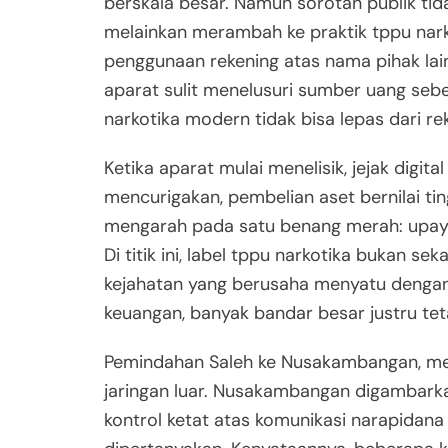
berskala besar. Namun sorotan publik ti
melainkan merambah ke praktik tppu narko
penggunaan rekening atas nama pihak lain,
aparat sulit menelusuri sumber uang sebe
narkotika modern tidak bisa lepas dari reka
Ketika aparat mulai menelisik, jejak digit
mencurigakan, pembelian aset bernilai tin
mengarah pada satu benang merah: upaya
Di titik ini, label tppu narkotika bukan s
kejahatan yang berusaha menyatu dengan
keuangan, banyak bandar besar justru tet
Pemindahan Saleh ke Nusakambangan, men
jaringan luar. Nusakambangan digambark
kontrol ketat atas komunikasi narapidana 