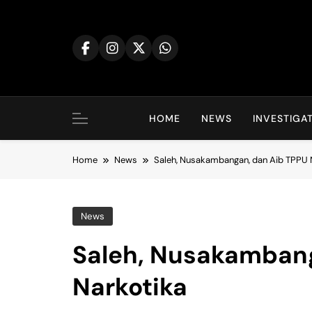
Skip
to
content
HOME
NEWS
INVESTIGA
Home
News
Saleh, Nusakambangan, dan Aib TPPU 
News
Saleh, Nusakambang
Narkotika