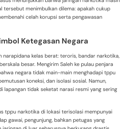
kasus menunjukkan bahwa jaringan narkotika masih
Hal tersebut menimbulkan dilema: apakah cukup
membenahi celah korupsi serta pengawasan
imbol Ketegasan Negara
narapidana kelas berat: teroris, bandar narkotika,
berskala besar. Mengirim Saleh ke pulau penjara
k bahwa negara tidak main-main menghadapi tppu
 pemutusan koneksi, dan isolasi sosial. Namun,
di lapangan tidak seketat narasi resmi yang sering
s tppu narkotika di lokasi terisolasi mempunyai
adap gawai, pengunjung, bahkan petugas yang
jaringan di luar seharusnya berkurang drastis.