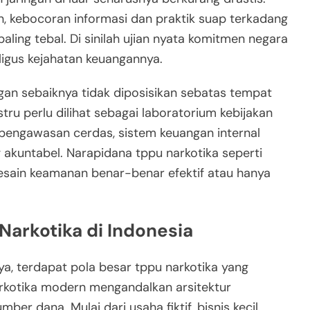
, kebocoran informasi dan praktik suap terkadang
ng tebal. Di sinilah ujian nyata komitmen negara
igus kejahatan keuangannya.
an sebaiknya tidak diposisikan sebatas tempat
tru perlu dilihat sebagai laboratorium kebijakan
engawasan cerdas, sistem keuangan internal
g akuntabel. Narapidana tppu narkotika seperti
desain keamanan benar-benar efektif atau hanya
arkotika di Indonesia
knya, terdapat pola besar tppu narkotika yang
arkotika modern mengandalkan arsitektur
r dana. Mulai dari usaha fiktif, bisnis kecil