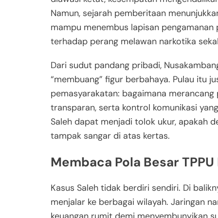
Namun, sejarah pemberitaan menunjukkan
mampu menembus lapisan pengamanan pali
terhadap perang melawan narkotika sekal
Dari sudut pandang pribadi, Nusakambang
“membuang” figur berbahaya. Pulau itu jus
pemasyarakatan: bagaimana merancang p
transparan, serta kontrol komunikasi yan
Saleh dapat menjadi tolok ukur, apakah 
tampak sangar di atas kertas.
Membaca Pola Besar TPPU N
Kasus Saleh tidak berdiri sendiri. Di bali
menjalar ke berbagai wilayah. Jaringan n
keuangan rumit demi menyembunyikan sumbe