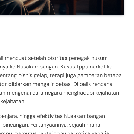
i mencuat setelah otoritas penegak hukum
inya ke Nusakambangan. Kasus tppu narkotika
entang bisnis gelap, tetapi juga gambaran betapa
or dibiarkan mengalir bebas. Di balik rencana
aran mengenai cara negara menghadapi kejahatan
 kejahatan.
 penjara, hingga efektivitas Nusakambangan
erbincangan. Pertanyaannya, sejauh mana
pu memutus rantai tppu narkotika yang ia