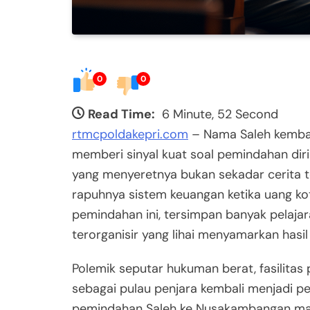
0
0
Read Time:
6 Minute, 52 Second
rtmcpoldakepri.com
– Nama Saleh kembal
memberi sinyal kuat soal pemindahan dir
yang menyeretnya bukan sekadar cerita t
rapuhnya sistem keuangan ketika uang kot
pemindahan ini, tersimpan banyak pelaj
terorganisir yang lihai menyamarkan hasil
Polemik seputar hukuman berat, fasilitas
sebagai pulau penjara kembali menjadi p
pemindahan Saleh ke Nusakambangan mam