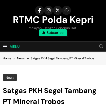
Skip
to
content
RTMC Polda Kepri
Melayani Dengan Sepenuh Hati
Subscribe
MENU
Home
News
Satgas PKH Segel Tambang PT Mineral Trobos
News
Satgas PKH Segel Tambang
PT Mineral Trobos