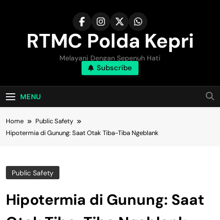
Skip
to
content
RTMC Polda Kepri
Melayani Dengan Sepenuh Hati
Subscribe
MENU
Home
Public Safety
Hipotermia di Gunung: Saat Otak Tiba-Tiba Ngeblank
Public Safety
Hipotermia di Gunung: Saat