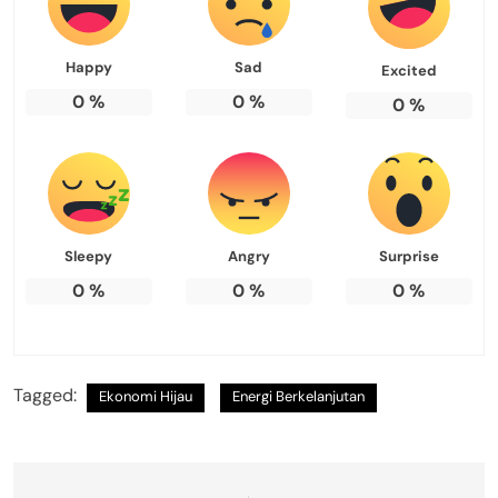
Happy
Sad
Excited
0
%
0
%
0
%
Sleepy
Angry
Surprise
0
%
0
%
0
%
Tagged:
Ekonomi Hijau
Energi Berkelanjutan