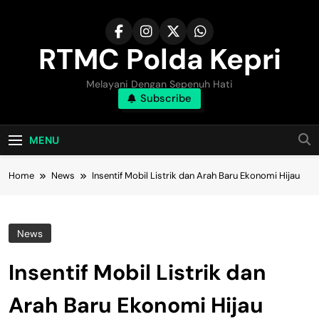
Skip
to
content
RTMC Polda Kepri
Melayani Dengan Sepenuh Hati
Subscribe
MENU
Home
News
Insentif Mobil Listrik dan Arah Baru Ekonomi Hijau
News
Insentif Mobil Listrik dan
Arah Baru Ekonomi Hijau