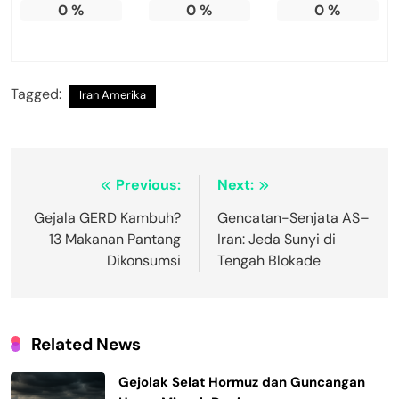
0
%
0
%
0
%
Tagged:
Iran Amerika
Navigasi
Previous:
Next:
pos
Gejala GERD Kambuh?
Gencatan-Senjata AS–
13 Makanan Pantang
Iran: Jeda Sunyi di
Dikonsumsi
Tengah Blokade
Related News
Gejolak Selat Hormuz dan Guncangan