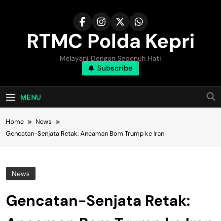
Skip
to
content
RTMC Polda Kepri
Melayani Dengan Sepenuh Hati
Subscribe
MENU
Home
News
Gencatan-Senjata Retak: Ancaman Bom Trump ke Iran
News
Gencatan-Senjata Retak: