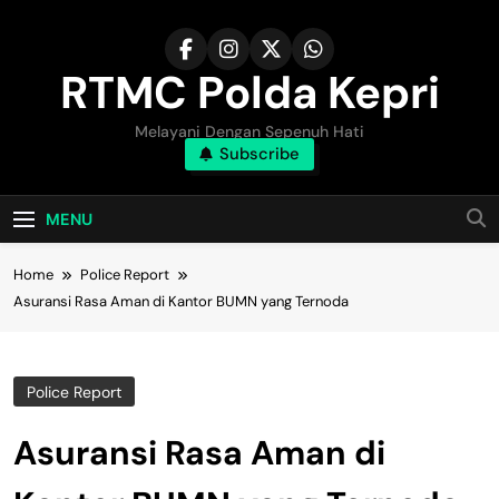
Skip
to
content
RTMC Polda Kepri
Melayani Dengan Sepenuh Hati
Subscribe
MENU
Home
Police Report
Asuransi Rasa Aman di Kantor BUMN yang Ternoda
Police Report
Asuransi Rasa Aman di