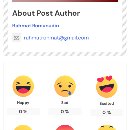
About Post Author
Rahmat Romanudin
rahmatrohmat@gmail.com
Happy
Sad
Excited
0
%
0
%
0
%