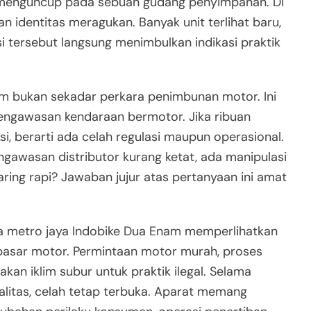
a menguncup pada sebuah gudang penyimpanan. Di
n identitas meragukan. Banyak unit terlihat baru,
i tersebut langsung menimbulkan indikasi praktik
am bukan sekadar perkara penimbunan motor. Ini
engawasan kendaraan bermotor. Jika ribuan
, berarti ada celah regulasi maupun operasional.
ngawasan distributor kurang ketat, ada manipulasi
aring rapi? Jawaban jujur atas pertanyaan ini amat
da metro jaya Indobike Dua Enam memperlihatkan
 pasar motor. Permintaan motor murah, proses
an iklim subur untuk praktik ilegal. Selama
alitas, celah tetap terbuka. Aparat memang