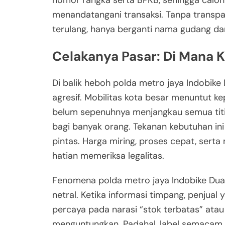
nomor rangka serta BPKB, sehingga calon 
menandatangani transaksi. Tanpa transpa
terulang, hanya berganti nama gudang da
Celakanya Pasar: Di Mana 
Di balik heboh polda metro jaya Indobik
agresif. Mobilitas kota besar menuntut k
belum sepenuhnya menjangkau semua titik.
bagi banyak orang. Tekanan kebutuhan in
pintas. Harga miring, proses cepat, sert
hatian memeriksa legalitas.
Fenomena polda metro jaya Indobike Dua
netral. Ketika informasi timpang, penju
percaya pada narasi “stok terbatas” ata
menguntungkan. Padahal, label semacam i