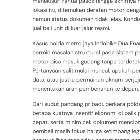
menelusuri rantai pasok hingga akhirny
lokasi itu, ditemukan deretan motor denga
namun status dokumen tidak jelas. Kondis
jual beli unit di luar jalur resmi.
Kasus polda metro jaya Indobike Dua En
cermin masalah struktural pada sistem p
motor bisa masuk gudang tanpa terdeteksi
Pertanyaan sulit mulai muncul: apakah pe
data, atau justru permainan oknum berjej
menentukan arah pembenahan ke depan.
Dari sudut pandang pribadi, perkara pol
betapa kuatnya insentif ekonomi di balik
cepat, serta minim cek dokumen menciptak
pembeli masih fokus harga ketimbang leg