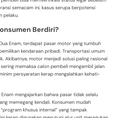
pembeli bisa memverifikasi status legal sebelum
ransi semacam ini, kasus serupa berpotensi
n pelaku.
Konsumen Berdiri?
e Dua Enam, terdapat pasar motor yang tumbuh
epemilikan kendaraan pribadi. Transportasi umum
 Akibatnya, motor menjadi solusi paling rasional
i sering memaksa calon pembeli mengambil jalan
a minim persyaratan kerap mengalahkan kehati-
 Enam mengajarkan bahwa pasar tidak selalu
al yang memegang kendali. Konsumen mudah
u “program khusus internal” yang tampak
ni kerap digunakan menutupi alur unit meragukan.