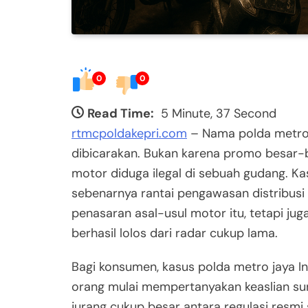
0
0
Read Time:
5 Minute, 37 Second
rtmcpoldakepri.com
– Nama polda metro
dibicarakan. Bukan karena promo besar-
motor diduga ilegal di sebuah gudang. Ka
sebenarnya rantai pengawasan distribusi
penasaran asal-usul motor itu, tetapi jug
berhasil lolos dari radar cukup lama.
Bagi konsumen, kasus polda metro jaya 
orang mulai mempertanyakan keaslian sura
jurang cukup besar antara regulasi resmi 