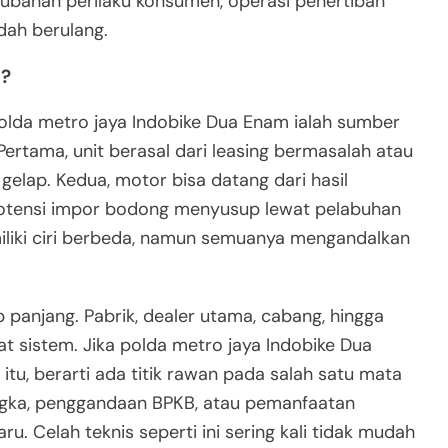
ubahan perilaku konsumen, operasi penertiban
dah berulang.
u?
 polda metro jaya Indobike Dua Enam ialah sumber
ertama, unit berasal dari leasing bermasalah atau
r gelap. Kedua, motor bisa datang dari hasil
t potensi impor bodong menyusup lewat pelabuhan
iliki ciri berbeda, namun semuanya mengandalkan
p panjang. Pabrik, dealer utama, cabang, hingga
t sistem. Jika polda metro jaya Indobike Dua
u, berarti ada titik rawan pada salah satu mata
ngka, penggandaan BPKB, atau pemanfaatan
u. Celah teknis seperti ini sering kali tidak mudah