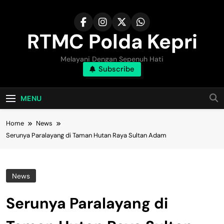
Skip
to
content
RTMC Polda Kepri
Melayani Dengan Sepenuh Hati
Subscribe
MENU
Home
News
Serunya Paralayang di Taman Hutan Raya Sultan Adam
News
Serunya Paralayang di