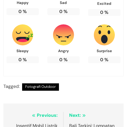
Happy
Sad
Excited
0
%
0
%
0
%
Sleepy
Angry
Surprise
0
%
0
%
0
%
Tagged:
Fotografi Outdoor
Navigasi
Previous:
Next:
pos
Insentif Mobil Listrik
Bali Terkini: Lompatan