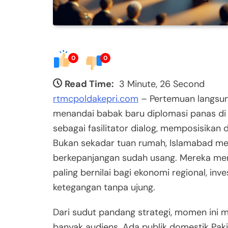
0
0
Read Time:
3 Minute, 26 Second
rtmcpoldakepri.com
– Pertemuan langsung
menandai babak baru diplomasi panas di 
sebagai fasilitator dialog, memposisikan
Bukan sekadar tuan rumah, Islamabad me
berkepanjangan sudah usang. Mereka mena
paling bernilai bagi ekonomi regional, inve
ketegangan tanpa ujung.
Dari sudut pandang strategi, momen ini
banyak audiens. Ada publik domestik Paki