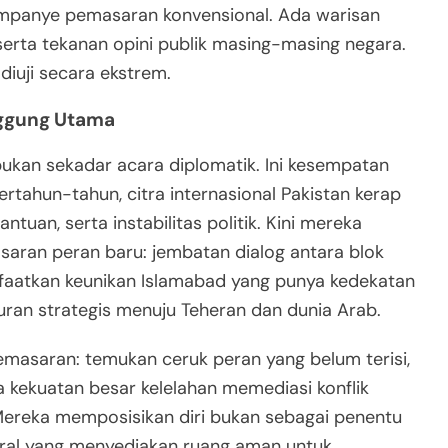
 kampanye pemasaran konvensional. Ada warisan
s, serta tekanan opini publik masing-masing negara.
diuji secara ekstrem.
anggung Utama
bukan sekadar acara diplomatik. Ini kesempatan
ertahun-tahun, citra internasional Pakistan kerap
tuan, serta instabilitas politik. Kini mereka
aran peran baru: jembatan dialog antara blok
nfaatkan keunikan Islamabad yang punya kedekatan
luran strategis menuju Teheran dan dunia Arab.
pemasaran: temukan ceruk peran yang belum terisi,
pa kekuatan besar kelelahan memediasi konflik
Mereka memposisikan diri bukan sebagai penentu
etral yang menyediakan ruang aman untuk