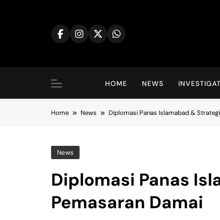
Skip
to
content
HOME
NEWS
INVESTIGA
Home
News
Diplomasi Panas Islamabad & Strate
News
Diplomasi Panas Isl
Pemasaran Damai