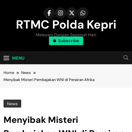
Skip
to
content
RTMC Polda Kepri
Melayani Dengan Sepenuh Hati
Subscribe
MENU
Home
News
Menyibak Misteri Pembajakan WNI di Perairan Afrika
News
Menyibak Misteri