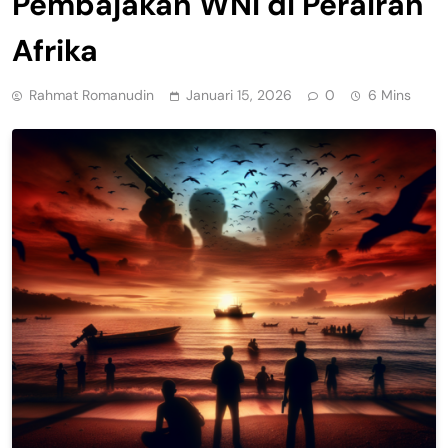
Pembajakan WNI di Perairan
Afrika
Rahmat Romanudin
Januari 15, 2026
0
6 Mins