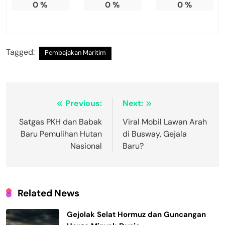
0
%
0
%
0
%
Tagged:
Pembajakan Maritim
Navigasi
Previous:
Next:
pos
Satgas PKH dan Babak
Viral Mobil Lawan Arah
Baru Pemulihan Hutan
di Busway, Gejala
Nasional
Baru?
Related News
Gejolak Selat Hormuz dan Guncangan