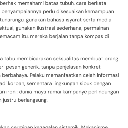
tas berhak memahami batas tubuh, cara berkata
ntu penyampaiannya perlu disesuaikan kemampuan
 tunarungu, gunakan bahasa isyarat serta media
lektual, gunakan ilustrasi sederhana, permainan
semacam itu, mereka berjalan tanpa kompas di
aya tabu membicarakan seksualitas membuat orang
eri pesan generik, tanpa penjelasan konkret
berbahaya. Pelaku memanfaatkan celah informasi
badi korban, sementara lingkungan sibuk dengan
ikan ironi: dunia maya ramai kampanye perlindungan
n justru berlangsung.
inkan cerminan kegagalan sistemik. Mekanisme