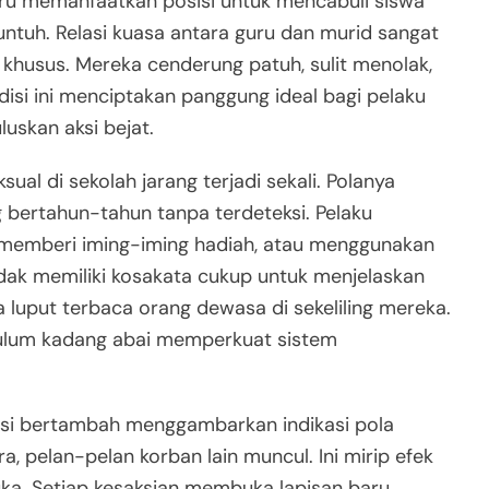
tru memanfaatkan posisi untuk mencabuli siswa
runtuh. Relasi kuasa antara guru dan murid sangat
 khusus. Mereka cenderung patuh, sulit menolak,
disi ini menciptakan panggung ideal bagi pelaku
skan aksi bejat.
ual di sekolah jarang terjadi sekali. Polanya
g bertahun-tahun tanpa terdeteksi. Pelaku
memberi iming-iming hadiah, atau menggunakan
tidak memiliki kosakata cukup untuk menjelaskan
a luput terbaca orang dewasa di sekeliling mereka.
ikulum kadang abai memperkuat sistem
nsi bertambah menggambarkan indikasi pola
a, pelan-pelan korban lain muncul. Ini mirip efek
ka. Setiap kesaksian membuka lapisan baru