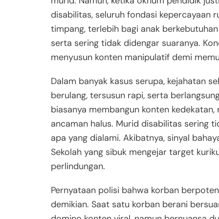
murid. Namun, ketika oknum pendidik jus
disabilitas, seluruh fondasi kepercayaan 
timpang, terlebih bagi anak berkebutuhan
serta sering tidak didengar suaranya. Kon
menyusun konten manipulatif demi memulu
Dalam banyak kasus serupa, kejahatan seks
berulang, tersusun rapi, serta berlangsun
biasanya membangun konten kedekatan, 
ancaman halus. Murid disabilitas sering 
apa yang dialami. Akibatnya, sinyal bahay
Sekolah yang sibuk mengejar target kur
perlindungan.
Pernyataan polisi bahwa korban berpote
demikian. Saat satu korban berani bersuar
domino konten viral, namun bernuansa du