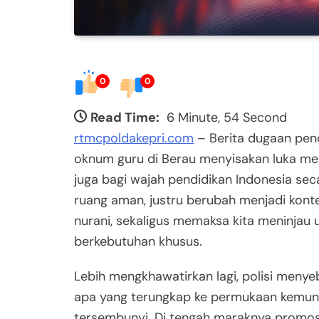
0
0
Read Time:
6 Minute, 54 Second
rtmcpoldakepri.com
– Berita dugaan penc
oknum guru di Berau menyisakan luka men
juga bagi wajah pendidikan Indonesia sec
ruang aman, justru berubah menjadi kon
nurani, sekaligus memaksa kita meninjau 
berkebutuhan khusus.
Lebih mengkhawatirkan lagi, polisi menye
apa yang terungkap ke permukaan kemung
tersembunyi. Di tengah maraknya promosi 