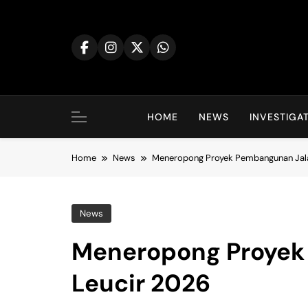
Skip
to
content
HOME
NEWS
INVESTIGA
Home
News
Meneropong Proyek Pembangunan Jala
News
Meneropong Proyek
Leucir 2026