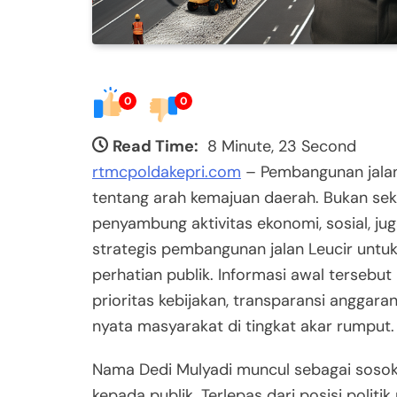
0
0
Read Time:
8 Minute, 23 Second
rtmcpoldakepri.com
– Pembangunan jalan 
tentang arah kemajuan daerah. Bukan sek
penyambung aktivitas ekonomi, sosial, j
strategis pembangunan jalan Leucir unt
perhatian publik. Informasi awal tersebu
prioritas kebijakan, transparansi anggar
nyata masyarakat di tingkat akar rumput.
Nama Dedi Mulyadi muncul sebagai sosok
kepada publik. Terlepas dari posisi polit