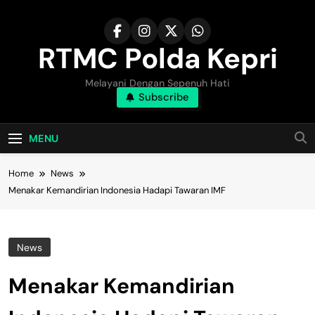
Skip
to
content
RTMC Polda Kepri
Melayani Dengan Sepenuh Hati
Subscribe
MENU
Home
News
Menakar Kemandirian Indonesia Hadapi Tawaran IMF
News
Menakar Kemandirian