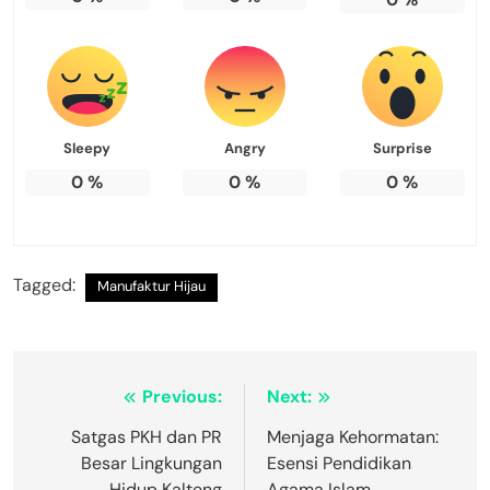
Sleepy
Angry
Surprise
0
%
0
%
0
%
Tagged:
Manufaktur Hijau
Navigasi
Previous:
Next:
pos
Satgas PKH dan PR
Menjaga Kehormatan:
Besar Lingkungan
Esensi Pendidikan
Hidup Kalteng
Agama Islam