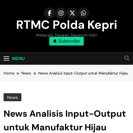
Skip
to
content
RTMC Polda Kepri
Melayani Dengan Sepenuh Hati
Subscribe
MENU
Home
News
News Analisis Input-Output untuk Manufaktur Hijau
News
News Analisis Input-Output
untuk Manufaktur Hijau