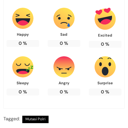
Happy
Sad
Excited
0
%
0
%
0
%
Sleepy
Angry
Surprise
0
%
0
%
0
%
Tagged:
Mutasi Polri