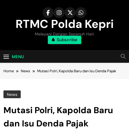
Skip
to
content
RTMC Polda Kepri
Melayani Dengan Sepenuh Hati
Subscribe
MENU
Home
News
Mutasi Polri, Kapolda Baru dan Isu Denda Pajak
News
Mutasi Polri, Kapolda Baru
dan Isu Denda Pajak