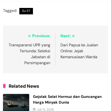
Tagged:
Su 57
Navigasi
Previous:
Next:
pos
Transparansi UPR yang
Dari Papua ke Jualan
Tertunda: Seleksi
Online: Jejak
Jabatan di
Kemanusiaan Warda
Persimpangan
Related News
Gejolak Selat Hormuz dan Guncangan
Harga Minyak Dunia
Juli 12, 2026