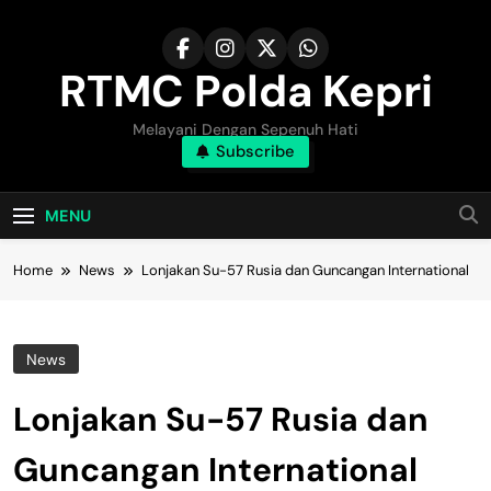
Skip
to
content
RTMC Polda Kepri
Melayani Dengan Sepenuh Hati
Subscribe
MENU
Home
News
Lonjakan Su-57 Rusia dan Guncangan International
News
Lonjakan Su-57 Rusia dan
Guncangan International