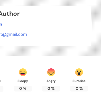
Author
n
t@gmail.com
Sleepy
Angry
Surprise
d
0
%
0
%
0
%