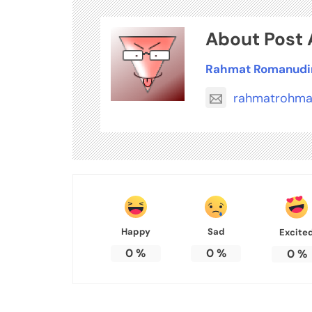
About Post 
Rahmat Romanudi
rahmatrohma
Happy
Sad
Excite
0
%
0
%
0
%