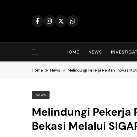
Skip
to
content
HOME
NEWS
INVESTIGA
Home
News
Melindungi Pekerja Rentan: Inovasi Ko
News
Melindungi Pekerja 
Bekasi Melalui SIGA