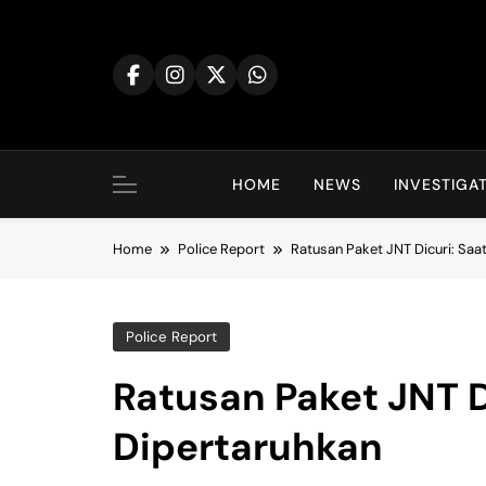
Skip
to
content
HOME
NEWS
INVESTIGA
Home
Police Report
Ratusan Paket JNT Dicuri: Sa
Police Report
Ratusan Paket JNT D
Dipertaruhkan