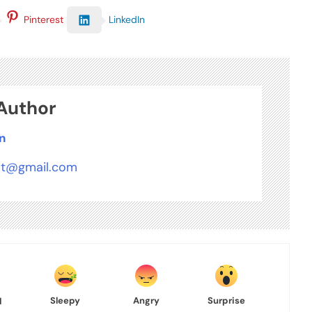
LinkedIn
Pinterest
Author
n
t@gmail.com
Sleepy
Angry
Surprise
d