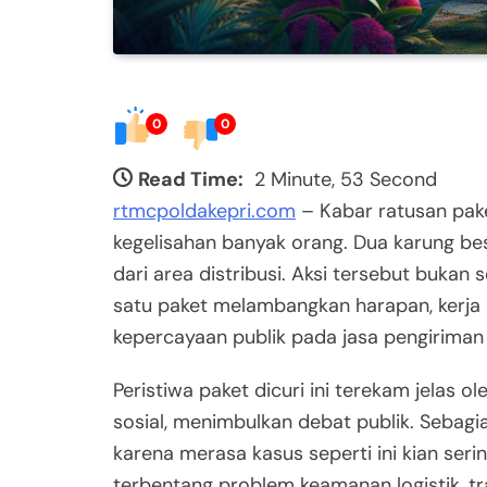
0
0
Read Time:
2 Minute, 53 Second
rtmcpoldakepri.com
– Kabar ratusan pake
kegelisahan banyak orang. Dua karung besa
dari area distribusi. Aksi tersebut bukan s
satu paket melambangkan harapan, kerja k
kepercayaan publik pada jasa pengiriman 
Peristiwa paket dicuri ini terekam jelas
sosial, menimbulkan debat publik. Sebagi
karena merasa kasus seperti ini kian sering
terbentang problem keamanan logistik, tr