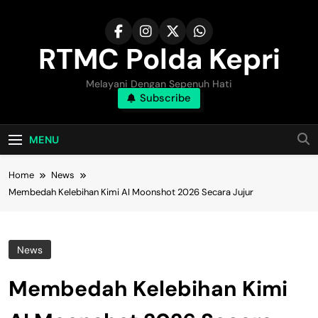
Skip
to
content
RTMC Polda Kepri
Melayani Dengan Sepenuh Hati
Subscribe
MENU
Home
News
Membedah Kelebihan Kimi AI Moonshot 2026 Secara Jujur
News
Membedah Kelebihan Kimi