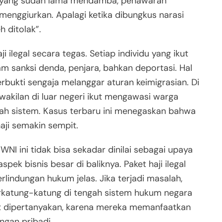
aah yang sudah lama mendamba, penawaran
menggiurkan. Apalagi ketika dibungkus narasi
h ditolak”.
 ilegal secara tegas. Setiap individu yang ikut
cam sanksi denda, penjara, bahkan deportasi. Hal
rbukti sengaja melanggar aturan keimigrasian. Di
rwakilan di luar negeri ikut mengawasi warga
h sistem. Kasus terbaru ini menegaskan bahwa
haji semakin sempit.
WNI ini tidak bisa sekadar dinilai sebagai upaya
ek bisnis besar di baliknya. Paket haji ilegal
erlindungan hukum jelas. Jika terjadi masalah,
rkatung-katung di tengah sistem hukum negara
atut dipertanyakan, karena mereka memanfaatkan
ngan pribadi.