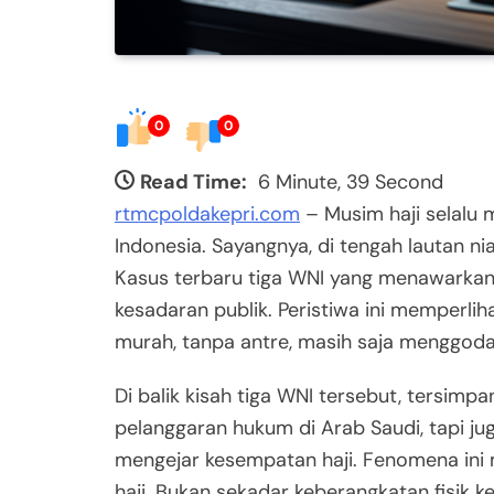
0
0
Read Time:
6 Minute, 39 Second
rtmcpoldakepri.com
– Musim haji selalu
Indonesia. Sayangnya, di tengah lautan nia
Kasus terbaru tiga WNI yang menawarkan 
kesadaran publik. Peristiwa ini memperliha
murah, tanpa antre, masih saja menggoda
Di balik kisah tiga WNI tersebut, tersim
pelanggaran hukum di Arab Saudi, tapi j
mengejar kesempatan haji. Fenomena ini
haji. Bukan sekadar keberangkatan fisik k