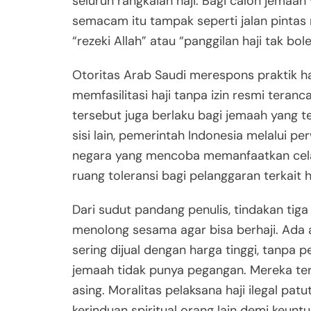
seluruh rangkaian haji. Bagi calon jem
semacam itu tampak seperti jalan pintas 
“rezeki Allah” atau “panggilan haji tak bole
Otoritas Arab Saudi merespons praktik haji
memfasilitasi haji tanpa izin resmi teran
tersebut juga berlaku bagi jemaah yang te
sisi lain, pemerintah Indonesia melalui pe
negara yang mencoba memanfaatkan cela
ruang toleransi bagi pelanggaran terkait 
Dari sudut pandang penulis, tindakan tiga 
menolong sesama agar bisa berhaji. Ada asp
sering dijual dengan harga tinggi, tanpa p
jemaah tidak punya pegangan. Mereka te
asing. Moralitas pelaksana haji ilegal p
kerinduan spiritual orang lain demi keuntu