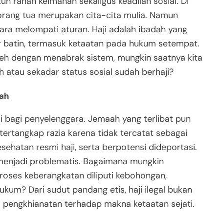
uh ranah keimanan sekaligus keadilan sosial. Di
u orang tua merupakan cita-cita mulia. Namun
ara melompati aturan. Haji adalah ibadah yang
r batin, termasuk ketaatan pada hukum setempat.
leh dengan menabrak sistem, mungkin saatnya kita
h atau sekadar status sosial sudah berhaji?
aah
ksi bagi penyelenggara. Jemaah yang terlibat pun
ertangkap razia karena tidak tercatat sebagai
sehatan resmi haji, serta berpotensi dideportasi.
ri menjadi problematis. Bagaimana mungkin
roses keberangkatan diliputi kebohongan,
kum? Dari sudut pandang etis, haji ilegal bukan
ga pengkhianatan terhadap makna ketaatan sejati.