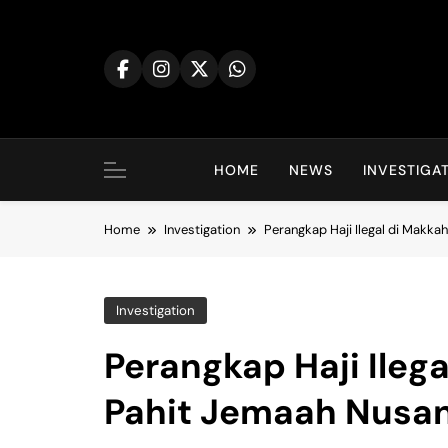
Skip
to
content
HOME
NEWS
INVESTIGA
Home
Investigation
Perangkap Haji Ilegal di Makka
Investigation
Perangkap Haji Ilega
Pahit Jemaah Nusa