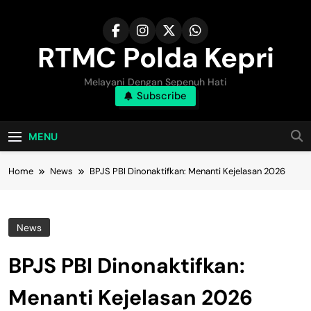
Skip
to
content
RTMC Polda Kepri
Melayani Dengan Sepenuh Hati
Subscribe
MENU
Home
News
BPJS PBI Dinonaktifkan: Menanti Kejelasan 2026
News
BPJS PBI Dinonaktifkan:
Menanti Kejelasan 2026