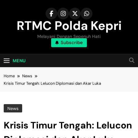
Skip
to
content
RTMC Polda Kepri
Melayani Dengan Sepenuh Hati
Subscribe
MENU
Home
News
Krisis Timur Tengah: Lelucon Diplomasi dan Akar Luka
News
Krisis Timur Tengah: Lelucon