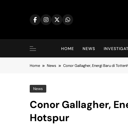
Skip
to
content
HOME
NEWS
INVESTIGA
Home
News
Conor Gallagher, Energi Baru di Totte
News
Conor Gallagher, En
Hotspur