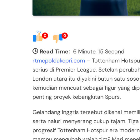
0
0
Read Time:
6 Minute, 15 Second
rtmcpoldakepri.com
– Tottenham Hotspur
serius di Premier League. Setelah perubah
London utara itu diyakini butuh satu sos
kemudian mencuat sebagai figur yang di
penting proyek kebangkitan Spurs.
Gelandang Inggris tersebut dikenal memili
serta naluri menyerang cukup tajam. Tiga
progresif Tottenham Hotspur era modern
mampu mengubah wajah tim? Mari menelaah