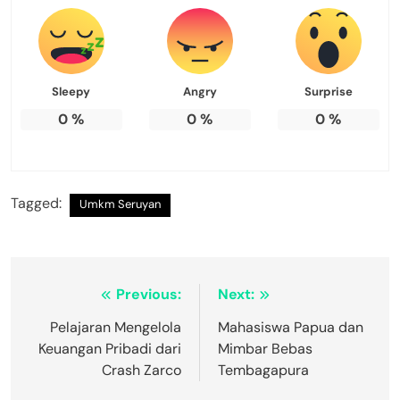
Sleepy
Angry
Surprise
0
%
0
%
0
%
Tagged:
Umkm Seruyan
Navigasi
Previous:
Next:
pos
Pelajaran Mengelola
Mahasiswa Papua dan
Keuangan Pribadi dari
Mimbar Bebas
Crash Zarco
Tembagapura