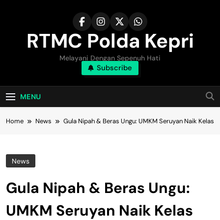
Skip
to
content
RTMC Polda Kepri
Melayani Dengan Sepenuh Hati
Subscribe
MENU
Home
News
Gula Nipah & Beras Ungu: UMKM Seruyan Naik Kelas
News
Gula Nipah & Beras Ungu:
UMKM Seruyan Naik Kelas