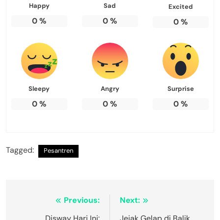
Happy
Sad
Excited
0
%
0
%
0
%
Sleepy
Angry
Surprise
0
%
0
%
0
%
Tagged:
Pesantren
Navigasi
Previous:
Next:
Disway Hari Ini:
Jejak Gelap di Balik