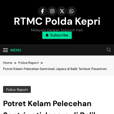
Skip
to
content
RTMC Polda Kepri
Melayani Dengan Sepenuh Hati
Subscribe
MENU
Home
Police Report
Potret Kelam Pelecehan Santriwati Jepara di Balik Tembok Pesantren
Police Report
Potret Kelam Pelecehan