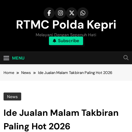
Skip
to
content
RTMC Polda Kepri
Melayani Dengan Sepenuh Hati
Subscribe
MENU
Home
News
Ide Jualan Malam Takbiran Paling Hot 2026
News
Ide Jualan Malam Takbiran
Paling Hot 2026