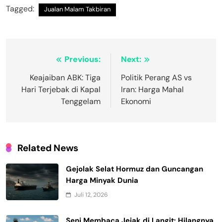
Tagged:
Jualan Malam Takbiran
Navigasi
Previous:
Next:
pos
Keajaiban ABK: Tiga
Politik Perang AS vs
Hari Terjebak di Kapal
Iran: Harga Mahal
Tenggelam
Ekonomi
Related News
Gejolak Selat Hormuz dan Guncangan
Harga Minyak Dunia
Juli 12, 2026
Seni Membaca Jejak di Langit: Hilangnya