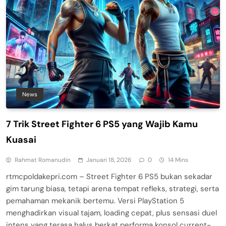
News
7 Trik Street Fighter 6 PS5 yang Wajib Kamu
Kuasai
Rahmat Romanudin
Januari 18, 2026
0
14 Mins
rtmcpoldakepri.com – Street Fighter 6 PS5 bukan sekadar
gim tarung biasa, tetapi arena tempat refleks, strategi, serta
pemahaman mekanik bertemu. Versi PlayStation 5
menghadirkan visual tajam, loading cepat, plus sensasi duel
intens yang terasa halus berkat performa konsol current-