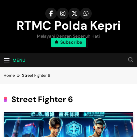
Skip
to
content
RTMC Polda Kepri
Melayani Dengan Sepenuh Hati
Subscribe
MENU
Home
Street Fighter 6
Street Fighter 6