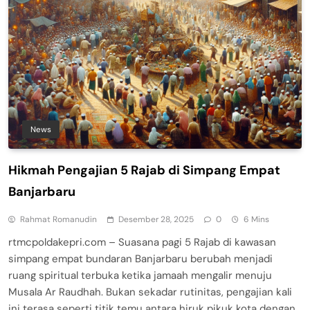
News
Hikmah Pengajian 5 Rajab di Simpang Empat
Banjarbaru
Rahmat Romanudin
Desember 28, 2025
0
6 Mins
rtmcpoldakepri.com – Suasana pagi 5 Rajab di kawasan
simpang empat bundaran Banjarbaru berubah menjadi
ruang spiritual terbuka ketika jamaah mengalir menuju
Musala Ar Raudhah. Bukan sekadar rutinitas, pengajian kali
ini terasa seperti titik temu antara hiruk pikuk kota dengan