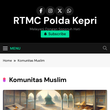
Skip
to
content
RTMC Polda Kepri
Melayani Dengan Sepenuh Hati
Subscribe
MENU
Home
Komunitas Muslim
Komunitas Muslim